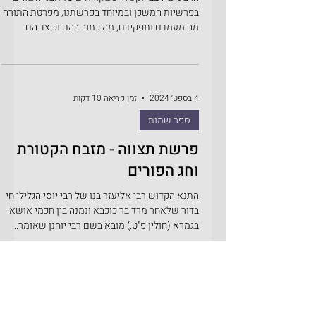
כמדען הוא חייב
והחושן - לפרשת תצווה
ה'תשפ"ה
הרב משה-צבי וקסלר כשקוראים על אבני השוהם
בפרשיות המשכן ובמיוחד בפרשתנו, מפרטת התורה
מה מעמדם ותפקידם, מה כתוב בהם וכיצד הם
נכתבים. וזה...
4 בספט׳ 2024
זמן קריאה 10 דקות
ספר שמות
פרשת תצווה - מזבח הקטורת
וחג הפורים
התנא הקדוש רבי אליעזר בנו של רבי יוסי הגלילי חי
בדור שלאחר מרד בר כוכבא ונמנה בין חכמי אושא.
בגמרא (חולין פ"ט.) מובא בשם רבי יוחנן שאומר...