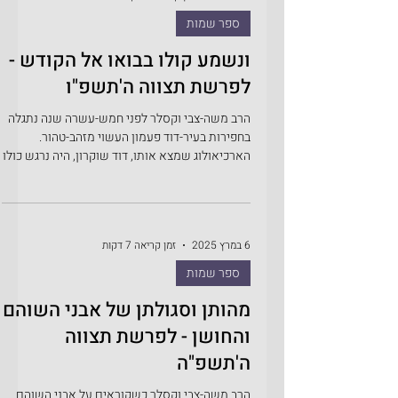
26 בפבר׳
זמן קריאה 6 דקות
ספר שמות
ונשמע קולו בבואו אל הקודש -
לפרשת תצווה ה'תשפ"ו
הרב משה-צבי וקסלר לפני חמש-עשרה שנה נתגלה
בחפירות בעיר-דוד פעמון העשוי מזהב-טהור.
הארכיאולוג שמצא אותו, דוד שוקרון, היה נרגש כולו
מהממצא ואמר – "אפשר לחפור כל החיים ולא
למצוא ממצא כזה!". בכתבות שהופיעו בעקבות
התגלית המרעישה, נשאלה השאלה - האם הפעמון
הזה הוא אחד משבעים ושניים הפעמונים שהיו
6 במרץ 2025
זמן קריאה 7 דקות
בשולי המעיל של הכהן-הגדול? לדעת דוד שוקרון,
הפעמון הזה היה מתקופת בית-שני ורק אנשים
ספר שמות
חשובים מאוד הלכו עם פעמון כזה, אך הוא לא יכול
היה להתחייב שזה אכן היה שייך לכהן הגדול, שהרי
מהותן וסגולתן של אבני השוהם