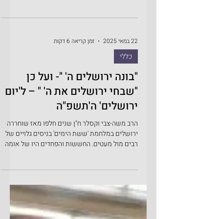
הרב משה-צבי וקסלר בשעה ששורות אלו נכתבות,
מבצע 'שאגת הארי' ממשיך כחלק ממלחמת
'התקומה' וצה"ל פועל בכל החזיתות בעוז
ובתעצומות. ואנחנו, בעורף, ממשיכים בשגרת
החירום, רצים למרחבים המוגנים בכל יום ועל אף
שמציאות זו מטרידה ומקשה, רוב-רובם של
האזרחים היהודיים במדינת ישראל מבינים את
22 במאי 2025
זמן קריאה 6 דקות
החשיבות של תקופה זו, מגלים אורך-רוח ועוצמות,
ויודעים שככל שהאויבים שסביבנו יחטפו מכות
כללי
חזקות, כך היכולת שלהם לפגוע בנו בהמשך תקטן
"בונה ירושלים ה' "- ועל כן
משמעותית, שאלמלא כן הגרעין האיראני והטילים
המאיימים על מדינת ישראל היו ח"ו פ
"שבחי ירושלים את ה' " – ל'יום
ירושלים' ה'תשפ"ה
הרב משה-צבי וקסלר ח"ן שנים חלפו מאז שוחררה
ירושלים במלחמת 'ששת הימים' בניסים גלויים של
רבים מול מעטים. החששות והפחדים היו של אומה
שלמה,...