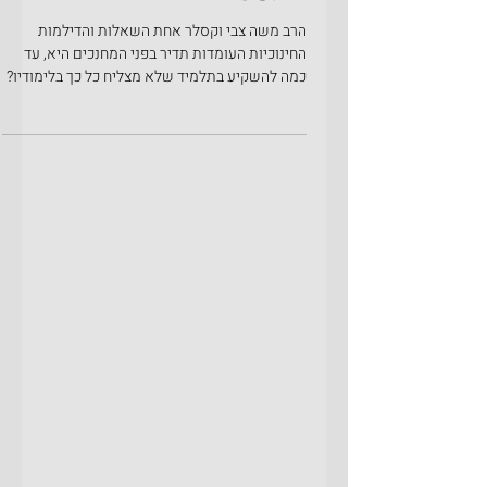
הרב משה צבי וקסלר אחת השאלות והדילמות
החינוכיות העומדות תדיר בפני המחנכים היא, עד
כמה להשקיע בתלמיד שלא מצליח כל כך בלימודיו?
האם יש רגע שנאמר לו - כדאי שתפסיק להתאמץ
בלימודך ותעשה משהו אחר, או שאין גבול להשקעה
והמחנכים וההורים צריכים להמשיך בכל הכוח ואף
להוציא ממון ככל שיכולים, בלי קשר לתוצאות
ההשקעה? כמי שזכה לעסוק שנים רבות בחינוך,
ראינו הורים רבים שלקחו לילדם שיעורים פרטיים
בהוצאה עצומה, כדי לחזק את בנם במקצועות
המתמטיקה והפיזיקה בעיקר וכן בלימודי אנגלית, על
אף שהבן מתקשה