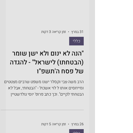
31 במרץ
זמן קריאה 3 דקות
כללי
"הנה לא ינום ולא ישן שומר
(הבטחתו) לישראל" - להגדה
של פסח ה'תשפ"ו
הרב משה-צבי וקסלר ישנו משפט שרבים מצטטים
ומייחסים אותו ל לוי אשכול - "הבטחתי, אבל לא
הבטחתי לקיים". וכך כתב פרופ' יוסי גולדשטיין
(הוצאת כתר, 2003) בביוגרפיה על ראש-ממשלת
ישראל מר לוי אשכול – "ידוע הסיפור על אנשי